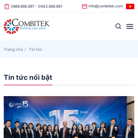
Skip to content
info@combitek.com
0869.666.997
-
0943.666.997
Trang chủ
Tin tức
Tin tức nổi bật