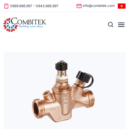
Skip to content
info@combitek.com
0869.666.997
-
0943.666.997