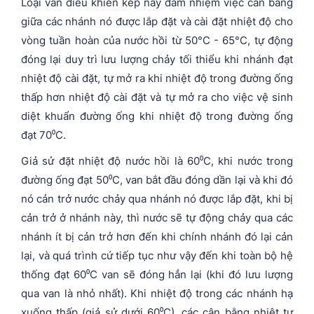
Loại van điều khiển kép này đảm nhiệm việc cân bằng
giữa các nhánh nó được lắp đặt và cài đặt nhiệt độ cho
vòng tuần hoàn của nước hồi từ 50°C - 65°C, tự động
đóng lại duy trì lưu lượng chảy tối thiểu khi nhánh đạt
nhiệt độ cài đặt, tự mở ra khi nhiệt độ trong đường ống
thấp hơn nhiệt độ cài đặt và tự mở ra cho việc vệ sinh
diệt khuẩn đường ống khi nhiệt độ trong đường ống
đạt 70⁰C.
Giả sử đặt nhiệt độ nước hồi là 60⁰C, khi nước trong
đường ống đạt 50⁰C, van bắt đầu đóng dần lại và khi đó
nó cản trở nước chảy qua nhánh nó được lắp đặt, khi bị
cản trở ở nhánh này, thì nước sẽ tự động chảy qua các
nhánh ít bị cản trở hơn đến khi chính nhánh đó lại cản
lại, và quá trình cứ tiếp tục như vậy đến khi toàn bộ hệ
thống đạt 60⁰C van sẽ đóng hẳn lại (khi đó lưu lượng
qua van là nhỏ nhất). Khi nhiệt độ trong các nhánh hạ
xuống thấp (giả sử dưới 60⁰C), các cân bằng nhiệt tự