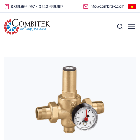
Skip to content
info@combitek.com
0869.666.997
-
0943.666.997