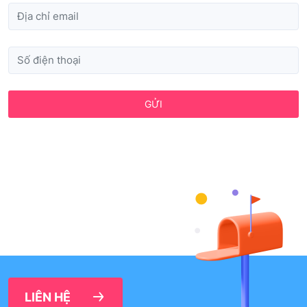
GỬI
LIÊN HỆ