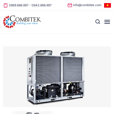
Skip to content
info@combitek.com
0869.666.997
-
0943.666.997