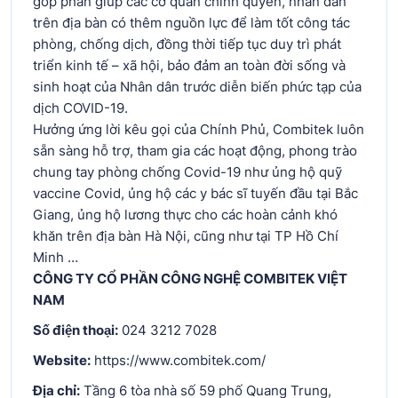
góp phần giúp các cơ quan chính quyền, nhân dân
trên địa bàn có thêm nguồn lực để làm tốt công tác
phòng, chống dịch, đồng thời tiếp tục duy trì phát
triển kinh tế – xã hội, bảo đảm an toàn đời sống và
sinh hoạt của Nhân dân trước diễn biến phức tạp của
dịch COVID-19.
Hưởng ứng lời kêu gọi của Chính Phủ, Combitek luôn
sẵn sàng hỗ trợ, tham gia các hoạt động, phong trào
chung tay phòng chống Covid-19 như ủng hộ quỹ
vaccine Covid, ủng hộ các y bác sĩ tuyến đầu tại Bắc
Giang, ủng hộ lương thực cho các hoàn cảnh khó
khăn trên địa bàn Hà Nội, cũng như tại TP Hồ Chí
Minh …
CÔNG TY CỔ PHẦN CÔNG NGHỆ COMBITEK VIỆT
NAM
Số điện thoại:
024 3212 7028
Website:
https://www.combitek.com/
Địa chỉ:
Tầng 6 tòa nhà số 59 phố Quang Trung,