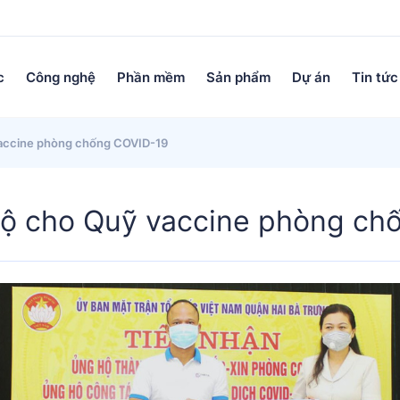
c
Công nghệ
Phần mềm
Sản phẩm
Dự án
Tin tức
accine phòng chống COVID-19
ộ cho Quỹ vaccine phòng ch