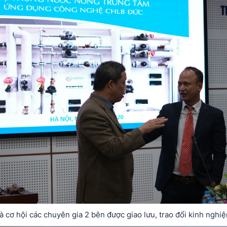
à cơ hội các chuyên gia 2 bên được giao lưu, trao đổi kinh nghi