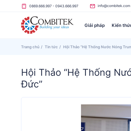
Skip to content
info@combitek.com
0869.666.997
-
0943.666.997
Giải pháp
Kiến thứ
Trang chủ
Tin tức
Hội Thảo “Hệ Thống Nước Nóng Tru
Hội Thảo “Hệ Thống Nư
Đức”