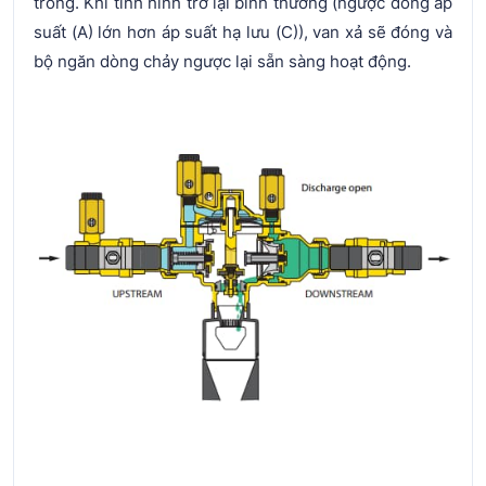
trống. Khi tình hình trở lại bình thường (ngược dòng áp
suất (A) lớn hơn áp suất hạ lưu (C)), van xả sẽ đóng và
bộ ngăn dòng chảy ngược lại sẵn sàng hoạt động.