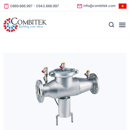
Skip to content
info@combitek.com
0869.666.997
-
0943.666.997