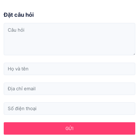
Đặt câu hỏi
GỬI