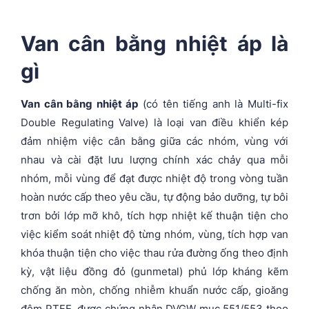
Van cân bằng nhiệt áp là
gì
Van cân bằng nhiệt áp
(có tên tiếng anh là Multi-fix
Double Regulating Valve) là loại van điều khiển kép
đảm nhiệm việc cân bằng giữa các nhóm, vùng với
nhau và cài đặt lưu lượng chính xác chảy qua mỗi
nhóm, mỗi vùng để đạt được nhiệt độ trong vòng tuần
hoàn nước cấp theo yêu cầu, tự động bảo dưỡng, tự bôi
trơn bởi lớp mỡ khô, tích hợp nhiệt kế thuận tiện cho
việc kiểm soát nhiệt độ từng nhóm, vùng, tích hợp van
khóa thuận tiện cho việc thau rửa đường ống theo định
kỳ, vật liệu đồng đỏ (gunmetal) phủ lớp kháng kẽm
chống ăn mòn, chống nhiễm khuẩn nước cấp, gioăng
đệm PTFE, được chứng nhận DVGW mục 551/553 theo