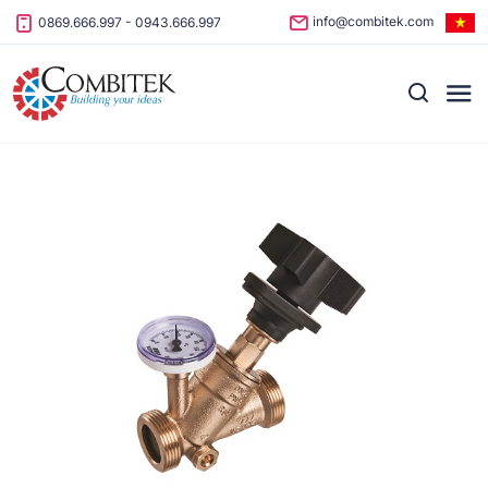
Skip to content
info@combitek.com
0869.666.997
-
0943.666.997