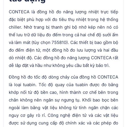
CONTECA là đồng hồ đo năng lượng nhiệt trực tiếp
đặc biệt phù hợp với đo tiêu thụ nhiệt trong hệ thống
chiller. Nhờ trang bị thanh ghi bộ nhớ kép nên nó có
thể lưu trữ dữ liệu đo đếm trong cả hai chế độ sưởi ấm
và làm mát (tùy chọn 755810). Các thiết bị bao gồm bộ
đo đếm điện tử, một đồng hồ đo lưu lượng và hai đầu
dò nhiệt độ. Các đồng hồ đo năng lượng CONTECA rất
dễ lắp đặt và hầu như không yêu cầu bất kỳ bảo trì.
Đồng hồ đo tốc độ dòng chảy của đồng hồ CONTECA
là loại tuabin. Tốc độ quay của tuabin được đo bằng
khớp nối từ độ bền cao, hình thành cơ chế bên trong
chân không nên ngăn sự ngưng tụ. Khối bao bọc bên
ngoài làm bằng vật liệu không từ tính ngăn chặn các
nguy cơ gây rò rỉ. Công nghệ điện tử và các vật liệu
được sử dụng cung cấp độ chính xác và các phép đo