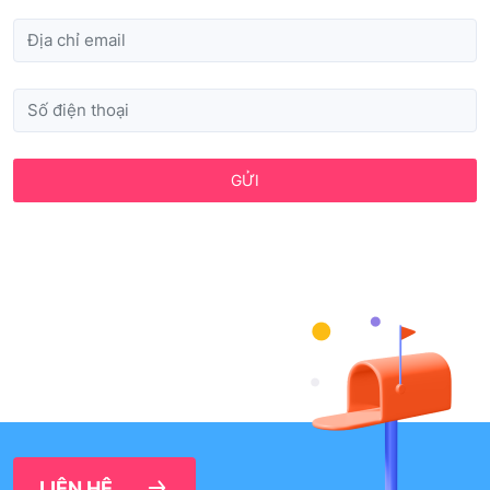
GỬI
LIÊN HỆ