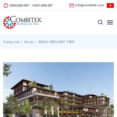
Skip to content
info@combitek.com
0869.666.997
-
0943.666.997
Trang chủ
Dự án
BỆNH VIỆN MẶT TRỜI