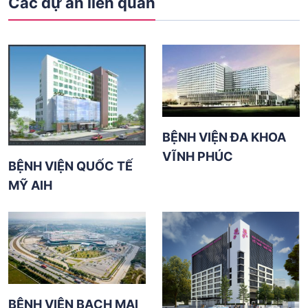
Các dự án liên quan
BỆNH VIỆN ĐA KHOA
VĨNH PHÚC
BỆNH VIỆN QUỐC TẾ
MỸ AIH
BỆNH VIỆN BẠCH MAI