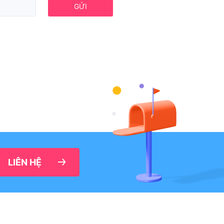
GỬI
LIÊN HỆ