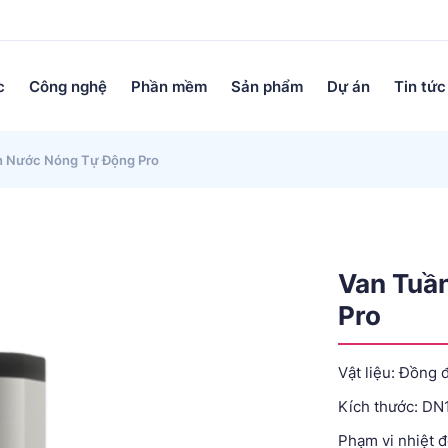
c
Công nghệ
Phần mềm
Sản phẩm
Dự án
Tin tức
n Nước Nóng Tự Động Pro
Van Tuầ
Pro
Vật liệu: Đồng 
Kích thước: DN
Phạm vi nhiệt đ