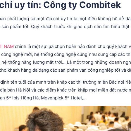
 chỉ uy tín: Công ty Combitek
n chất lượng tại một địa chỉ uy tín là một điều không hề dễ dàn
sản phẩm tốt. Quý khách trước khi giao dịch nên tìm hiểu thật
ỆT NAM
chính là một sự lựa chọn hoàn hảo dành cho quý khách vớ
p công nghệ mới, hệ thống công nghệ cũng như cung cấp các thi
, hệ thống năng lượng mặt trời… Là một trong những doanh nghi
cho khách hàng đa dạng các sản phẩm van công nghiêp tốt và đề
ịnh tên tuổi của mình trên khắp các thị trường miền Bắc nói ri
ên địa bàn Hà Nội và các điểm khác trên khắp mọi miền đất nước
sạn 5* Ibis Hồng Hà, Movenpick 5* Hotel,…