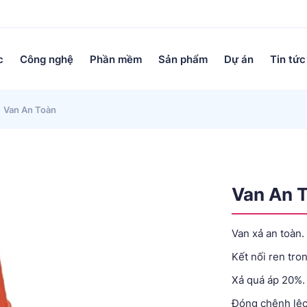
c
Công nghệ
Phần mềm
Sản phẩm
Dự án
Tin tức
Van An Toàn
Van An 
Van xả an toàn.
Kết nối ren tron
Xả quá áp 20%.
Đóng chênh lệ