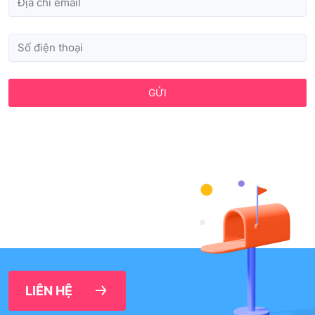
GỬI
LIÊN HỆ