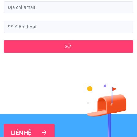
GỬI
LIÊN HỆ