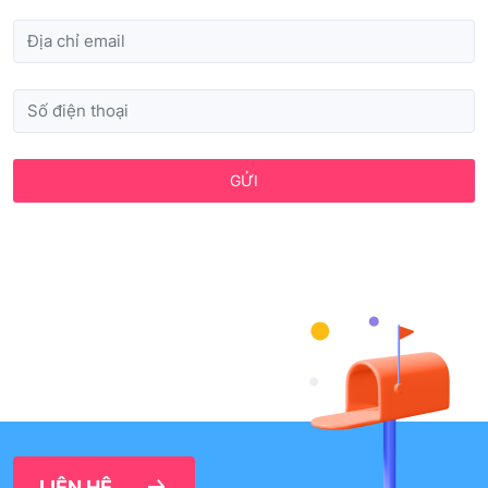
GỬI
LIÊN HỆ