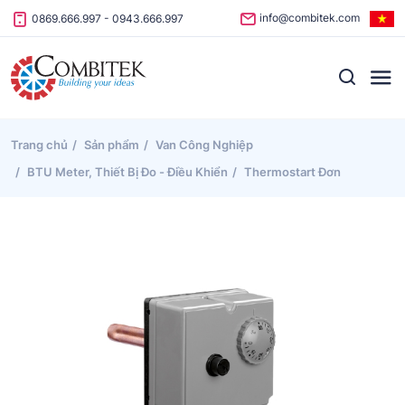
Skip to content
info@combitek.com
0869.666.997
-
0943.666.997
Trang chủ
Sản phẩm
Van Công Nghiệp
BTU Meter, Thiết Bị Đo - Điều Khiển
Thermostart Đơn