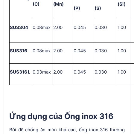
(C)
(Mn)
(Si)
(P)
(S)
SUS304
0.08max
2.00
0.045
0.030
1.00
SUS316
0.08max
2.00
0.045
0.030
1.00
SUS3
16
L
0.03max
2.00
0.045
0.030
1.00
Ứng dụng của Ống inox 316
Bởi độ chống ăn mòn khá cao, ống inox 316 thường