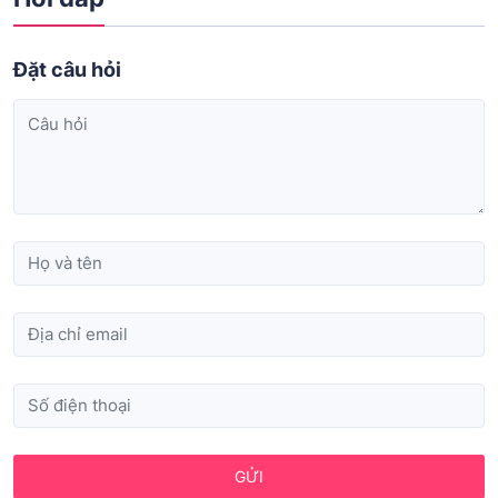
Đặt câu hỏi
GỬI