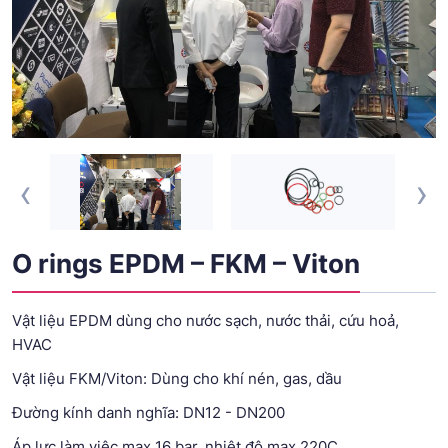
‹
›
O rings EPDM – FKM – Viton
Vật liệu EPDM dùng cho nước sạch, nước thải, cứu hoả,
HVAC
Vật liệu FKM/Viton: Dùng cho khí nén, gas, dầu
Đường kính danh nghĩa: DN12 - DN200
Áp lực làm việc max 16 bar, nhiệt độ max 220C