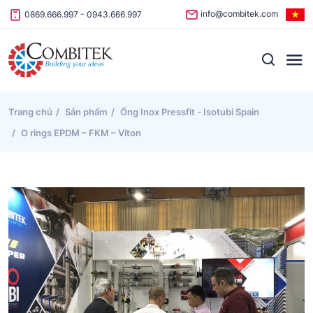
Skip to content
info@combitek.com
0869.666.997
-
0943.666.997
Trang chủ
Sản phẩm
Ống Inox Pressfit - Isotubi Spain
O rings EPDM – FKM – Viton