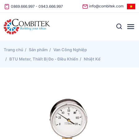
Skip to content
info@combitek.com
0869.666.997
-
0943.666.997
Trang chủ
Sản phẩm
Van Công Nghiệp
BTU Meter, Thiết Bị Đo - Điều Khiển
Nhiệt Kế