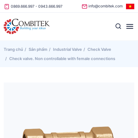
Skip to content
info@combitek.com
0869.666.997
-
0943.666.997
Trang chủ
Sản phẩm
Industrial Valve
Check Valve
Check valve. Non controllable with female connections