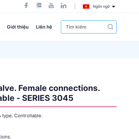
Ngôn ngữ
Giới thiệu
Liên hệ
lve. Female connections.
able - SERIES 3045
 type. Controllable.
ions.