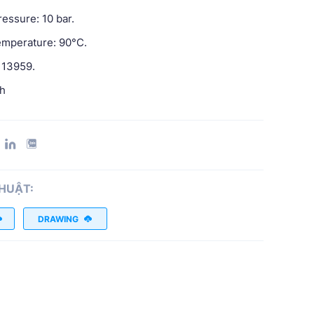
essure: 10 bar.
emperature: 90°C.
 13959.
ch
THUẬT:
DRAWING