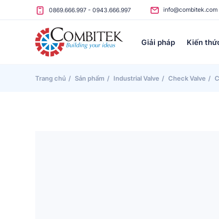
Skip to content
info@combitek.com
0869.666.997
-
0943.666.997
Giải pháp
Kiến thứ
Trang chủ
Sản phẩm
Industrial Valve
Check Valve
C