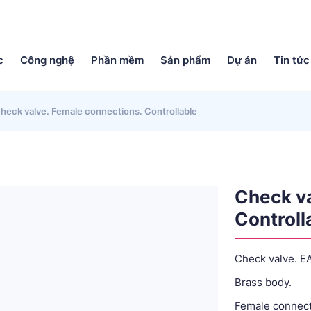
c
Công nghệ
Phần mềm
Sản phẩm
Dự án
Tin tức
heck valve. Female connections. Controllable
Check va
Controll
Check valve. EA
Brass body.
Female connect