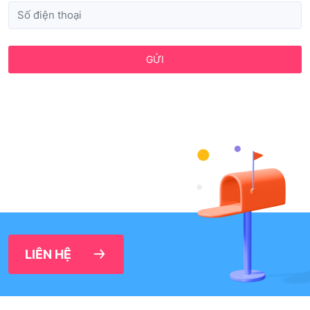
GỬI
LIÊN HỆ