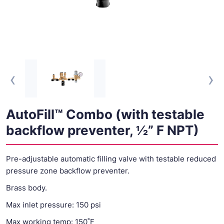
‹
›
AutoFill™ Combo (with testable
backflow preventer, ½” F NPT)
Pre-adjustable automatic filling valve with testable reduced
pressure zone backflow preventer.
Brass body.
Max inlet pressure: 150 psi
Max working temp: 150˚F