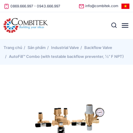
Skip to content
info@combitek.com
0869.666.997
-
0943.666.997
Trang chủ
Sản phẩm
Industrial Valve
Backflow Valve
AutoFill™ Combo (with testable backflow preventer, ½” F NPT)