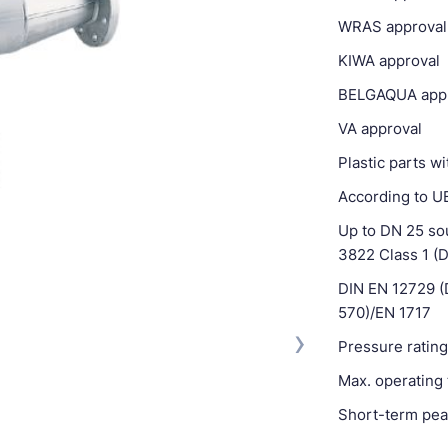
WRAS approval
KIWA approval
BELGAQUA app
VA approval
Plastic parts 
According to UB
Up to DN 25 sou
3822 Class 1 (
DIN EN 12729 (
570)/EN 1717
›
Pressure ratin
Max. operating
Short-term pea