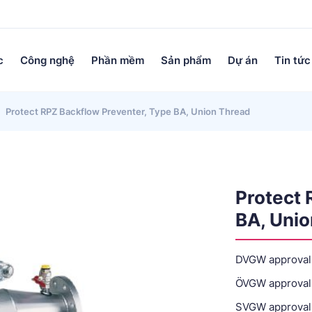
c
Công nghệ
Phần mềm
Sản phẩm
Dự án
Tin tức
Protect RPZ Backflow Preventer, Type BA, Union Thread
Protect 
BA, Unio
DVGW approval
ÖVGW approval
SVGW approval