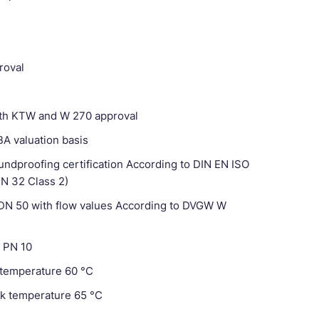
roval
with KTW and W 270 approval
A valuation basis
ndproofing certification According to DIN EN ISO
DN 32 Class 2)
DN 50 with flow values According to DVGW W
g PN 10
 temperature 60 °C
k temperature 65 °C