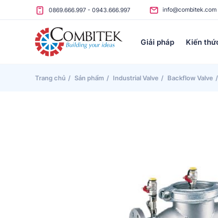
Skip to content
info@combitek.com
0869.666.997
-
0943.666.997
Giải pháp
Kiến thứ
Trang chủ
Sản phẩm
Industrial Valve
Backflow Valve