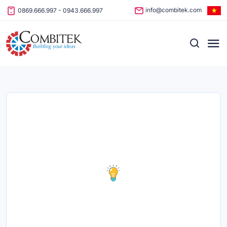
Skip to content
info@combitek.com
0869.666.997
-
0943.666.997