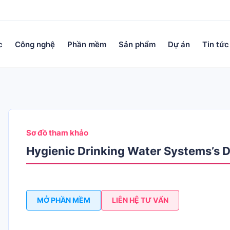
c
Công nghệ
Phần mềm
Sản phẩm
Dự án
Tin tức
Sơ đồ tham khảo
Hygienic Drinking Water Systems’s 
MỞ PHẦN MỀM
LIÊN HỆ TƯ VẤN