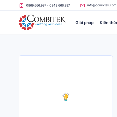
Skip to content
info@combitek.com
0869.666.997
-
0943.666.997
Giải pháp
Kiến thứ