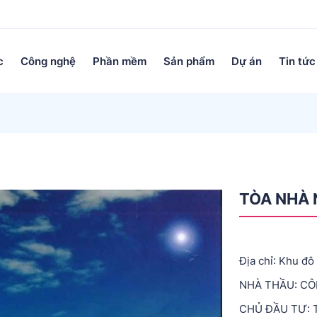
c
Công nghệ
Phần mềm
Sản phẩm
Dự án
Tin tức
TÒA NHÀ
Địa chỉ: Khu đô
NHÀ THẦU: CÔ
CHỦ ĐẦU TƯ: 