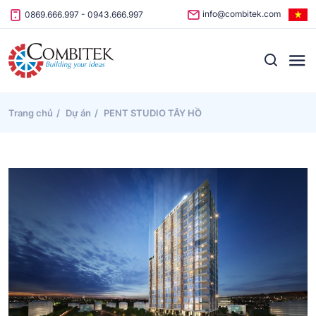
Skip to content
info@combitek.com
0869.666.997
-
0943.666.997
Trang chủ
Dự án
PENT STUDIO TÂY HỒ