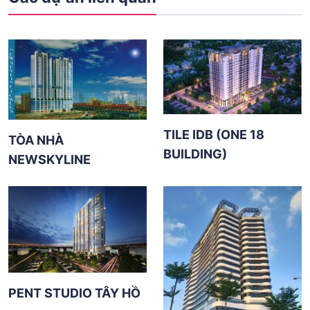
TILE IDB (ONE 18
TÒA NHÀ
BUILDING)
NEWSKYLINE
PENT STUDIO TÂY HỒ