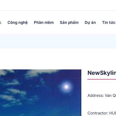
c
Công nghệ
Phần mềm
Sản phẩm
Dự án
Tin tức
NewSkylin
Address: Van Q
Contractor: HU