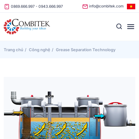
Skip to content
info@combitek.com
0869.666.997
-
0943.666.997
Trang chủ
Công nghệ
Grease Separation Technology