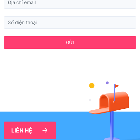
GỬI
LIÊN HỆ