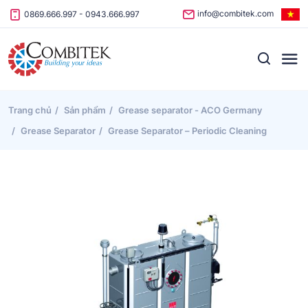
Skip to content
info@combitek.com
0869.666.997
-
0943.666.997
Trang chủ
Sản phẩm
Grease separator - ACO Germany
Grease Separator
Grease Separator – Periodic Cleaning