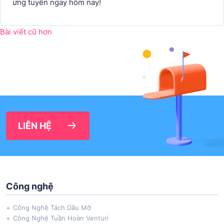
ứng tuyển ngay hôm nay!
Điều hướng bài viết
Bài viết cũ hơn
LIÊN HỆ
Công nghệ
Công Nghệ Tách Dầu Mỡ
Công Nghệ Tuần Hoàn Venturi