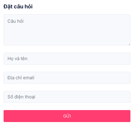
Đặt câu hỏi
GỬI