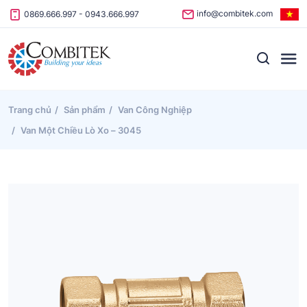
Skip to content
info@combitek.com
0869.666.997
-
0943.666.997
Trang chủ
Sản phẩm
Van Công Nghiệp
Van Một Chiều Lò Xo – 3045