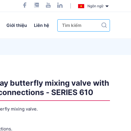
Ngôn ngữ
Giới thiệu
Liên hệ
y butterfly mixing valve with
connections - SERIES 610
rfly mixing valve.
tions.