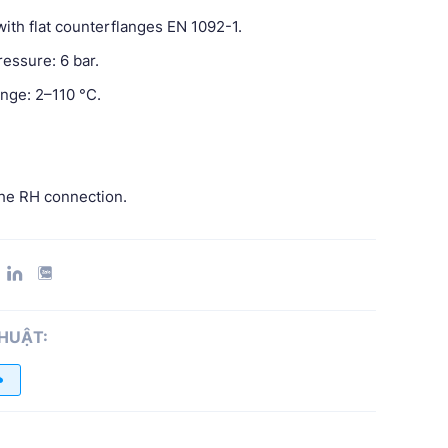
ith flat counterflanges EN 1092-1.
essure: 6 bar.
nge: 2–110 °C.
 the RH connection.
THUẬT: