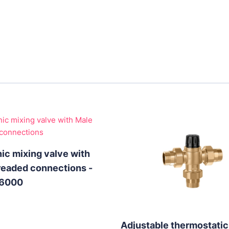
nic mixing valve with
readed connections -
 6000
Adjustable thermostatic