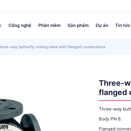
c
Công nghệ
Phần mềm
Sản phẩm
Dự án
Tin tức
hree-way butterfly mixing valve with flanged connections
Three-wa
flanged 
Three-way butte
Body PN 6.
Flanged connec