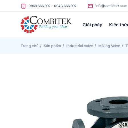
Skip to content
info@combitek.com
0869.666.997
-
0943.666.997
Giải pháp
Kiến thứ
Trang chủ
Sản phẩm
Industrial Valve
Mixing Valve
T