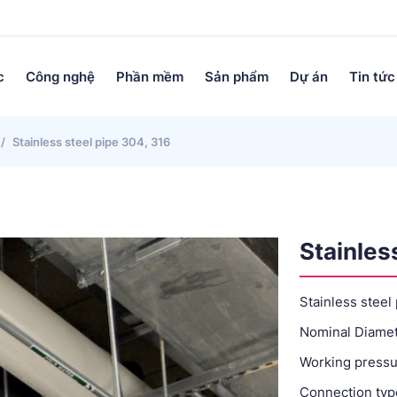
c
Công nghệ
Phần mềm
Sản phẩm
Dự án
Tin tức
Stainless steel pipe 304, 316
Stainles
Stainless steel
Nominal Diame
Working pressu
Connection typ