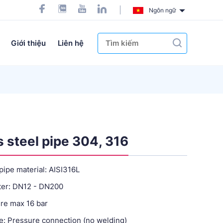
Ngôn ngữ
Giới thiệu
Liên hệ
s steel pipe 304, 316
 pipe material: AISI316L
ter: DN12 - DN200
re max 16 bar
e: Pressure connection (no welding)