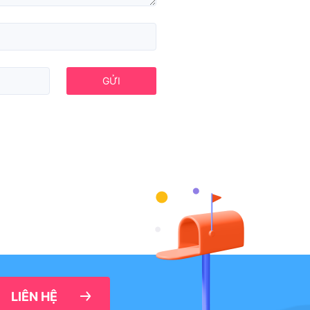
GỬI
LIÊN HỆ