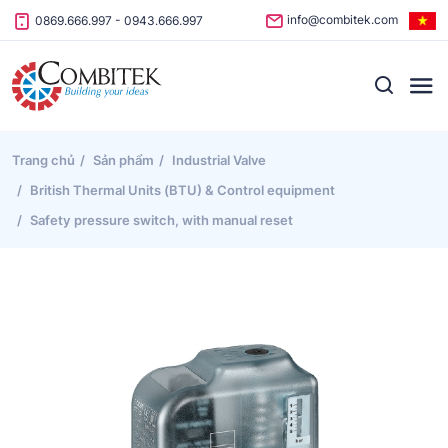
Skip to content
info@combitek.com
0869.666.997
-
0943.666.997
Trang chủ
Sản phẩm
Industrial Valve
British Thermal Units (BTU) & Control equipment
Safety pressure switch, with manual reset