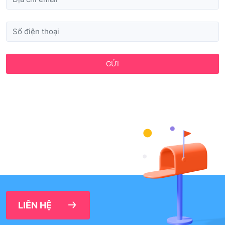
GỬI
LIÊN HỆ