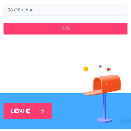
GỬI
LIÊN HỆ