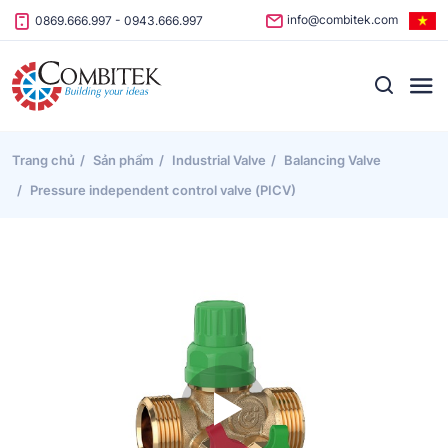
Skip to content
info@combitek.com
0869.666.997
-
0943.666.997
Trang chủ
Sản phẩm
Industrial Valve
Balancing Valve
Pressure independent control valve (PICV)