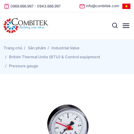
Skip to content
info@combitek.com
0869.666.997
-
0943.666.997
Trang chủ
Sản phẩm
Industrial Valve
British Thermal Units (BTU) & Control equipment
Pressure gauge