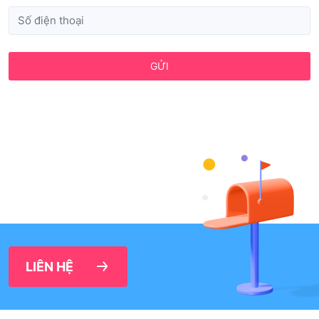
GỬI
LIÊN HỆ