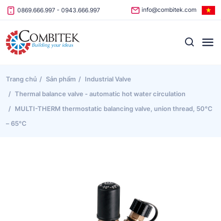
Skip to content
info@combitek.com
0869.666.997
-
0943.666.997
Trang chủ
Sản phẩm
Industrial Valve
Thermal balance valve - automatic hot water circulation
MULTI-THERM thermostatic balancing valve, union thread, 50°C
– 65°C