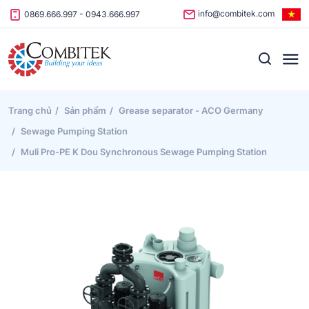
Skip to content
info@combitek.com
0869.666.997
-
0943.666.997
Trang chủ
Sản phẩm
Grease separator - ACO Germany
Sewage Pumping Station
Muli Pro-PE K Dou Synchronous Sewage Pumping Station