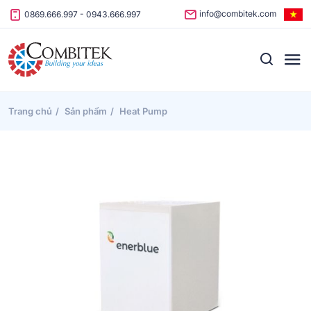
Skip to content
info@combitek.com
0869.666.997
-
0943.666.997
Trang chủ
Sản phẩm
Heat Pump