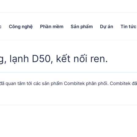
c
Công nghệ
Phần mềm
Sản phẩm
Dự án
Tin tức
, lạnh D50, kết nối ren.
quan tâm tới các sản phẩm Combitek phân phối. Combitek đã liê