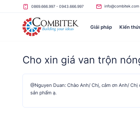
Skip to content
info@combitek.com
0869.666.997
-
0943.666.997
Giải pháp
Kiến thứ
Cho xin giá van trộn nóng
@Nguyen Duan: Chào Anh/ Chị, cảm ơn Anh/ Chị đã 
sản phẩm ạ.