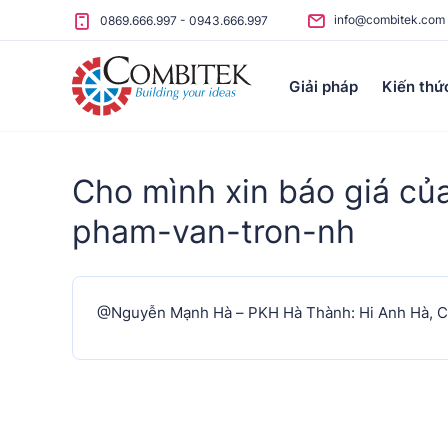
Skip to content
info@combitek.com
0869.666.997
-
0943.666.997
Giải pháp
Kiến thứ
Cho mình xin báo giá củ
pham-van-tron-nh
@Nguyễn Mạnh Hà – PKH Hà Thành: Hi Anh Hà, Com