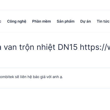
c
Công nghệ
Phần mềm
Sản phẩm
Dự án
Tin tức
a van trộn nhiệt DN15 https:
bitek sẽ liên hệ báo giá với anh ạ.