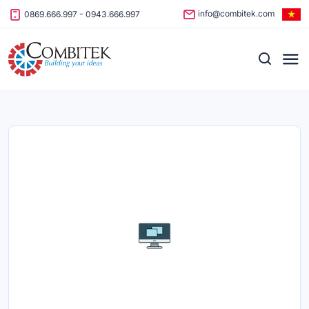
Skip to content
info@combitek.com
0869.666.997
-
0943.666.997